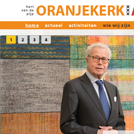
home
actueel
activiteiten
wie wij zijn
1
2
3
4