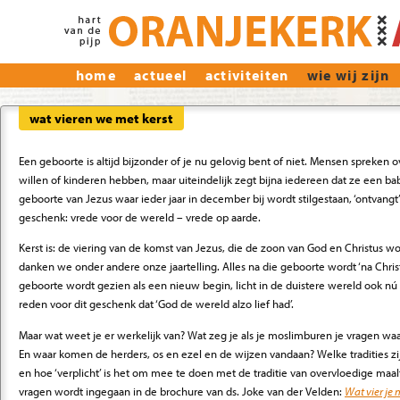
home
actueel
activiteiten
wie wij zijn
wat vieren we met kerst
Een geboorte is altijd bijzonder of je nu gelovig bent of niet. Mensen spreken o
willen of kinderen hebben, maar uiteindelijk zegt bijna iedereen dat ze een ba
geboorte van Jezus waar ieder jaar in december bij wordt stilgestaan, ‘ontvangt
geschenk: vrede voor de wereld – vrede op aarde.
Kerst is: de viering van de komst van Jezus, die de zoon van God en Christus 
danken we onder andere onze jaartelling. Alles na die geboorte wordt ‘na Chri
geboorte wordt gezien als een nieuw begin, licht in de duistere wereld ook nú no
reden voor dit geschenk dat ‘God de wereld alzo lief had’.
Maar wat weet je er werkelijk van? Wat zeg je als je moslimburen je vragen wa
En waar komen de herders, os en ezel en de wijzen vandaan? Welke tradities zijn
en hoe ‘verplicht’ is het om mee te doen met de traditie van overvloedige maalt
vragen wordt ingegaan in de brochure van ds. Joke van der Velden:
Wat vier je 